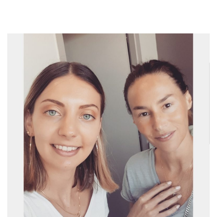
#facialistemontpellier #skintherapeute #dermalogica
#facialiste