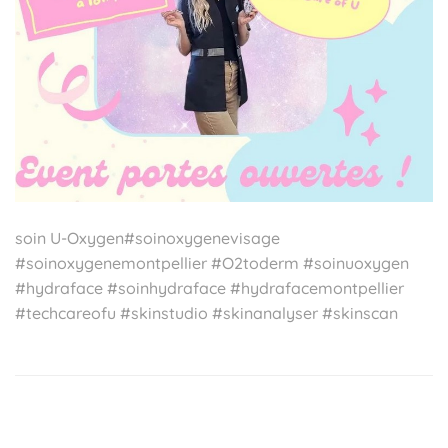
soin U-Oxygen#soinoxygenevisage
#soinoxygenemontpellier #O2toderm #soinuoxygen
#hydraface #soinhydraface #hydrafacemontpellier
#techcareofu #skinstudio #skinanalyser #skinscan